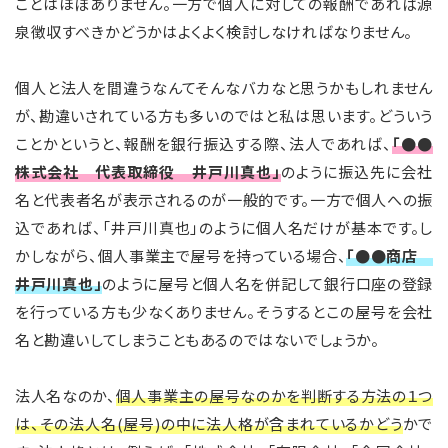
ことはほぼありません。一方で個人に対しての報酬であれば源
泉徴収すべきかどうかはよくよく検討しなければなりません。
個人と法人を間違うなんてそんなバカなと思うかもしれません
が、勘違いされている方も多いのではと私は思います。どういう
ことかというと、報酬を銀行振込する際、法人であれば、
「●●
株式会社 代表取締役 井戸川真也」
のように振込先に会社
名と代表者名が表示されるのが一般的です。一方で個人への振
込であれば、「井戸川真也」のように個人名だけが基本です。し
かしながら、個人事業主で屋号を持っている場合、
「●●商店
井戸川真也」
のように屋号と個人名を併記して銀行口座の登録
を行っている方も少なくありません。そうするとこの屋号を会社
名と勘違いしてしまうこともあるのではないでしょうか。
法人名なのか、
個人事業主の屋号なのかを判断する方法の１つ
は、その法人名(屋号)の中に法人格が含まれているかどう
かで