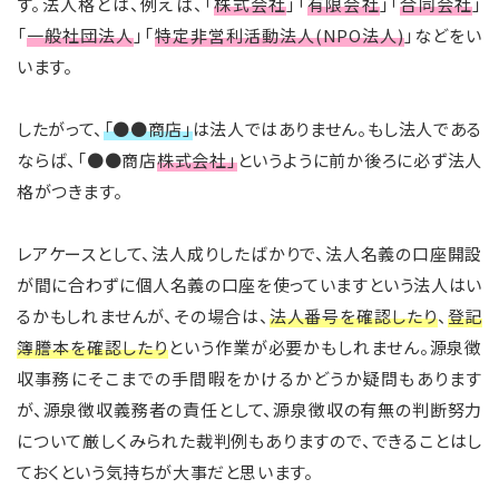
す。法人格とは、例えば、「
株式会社
」「
有限会社
」「
合同会社
」
「
一般社団法人
」「
特定非営利活動法人(NPO法人)
」などをい
います。
したがって、
「●●商店」
は法人ではありません。もし法人である
ならば、「●●商店
株式会社」
というように前か後ろに必ず法人
格がつきます。
レアケースとして、法人成りしたばかりで、法人名義の口座開設
が間に合わずに個人名義の口座を使っていますという法人はい
るかもしれませんが、その場合は、
法人番号を確認したり
、
登記
簿謄本を確認したり
という作業が必要かもしれません。源泉徴
収事務にそこまでの手間暇をかけるかどうか疑問もあります
が、源泉徴収義務者の責任として、源泉徴収の有無の判断努力
について厳しくみられた裁判例もありますので、できることはし
ておくという気持ちが大事だと思います。