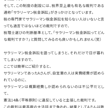
そして、この制度の創設には、税界至上最も有名な裁判である
通称「サラリーマン税金訴訟」がきっかけとなっています。
税の専門家でサラリーマン税金訴訟を知らない人はいないと言
っても過言ではないほどの裁判ですので、
税理士選びの判断基準として、「サラリーマン税金訴訟ってどん
な裁判ですか？」と質問してみるのも良いかもしれません（笑）
サラリーマン税金訴訟を語ってしまうと、それだけで日が暮れ
てしまいますので、
ここでは簡単にご紹介すると、
サラリーマンであったAさんが、自営業の人は実費経費が認めら
れているのに、
サラリーマンは概算経費しか認められないのは不公平だとし
て、
憲法14条（平等原則）に違反していると主張した裁判です。
この裁判は最高裁の大法廷まで争われ、結果としてAさんは敗